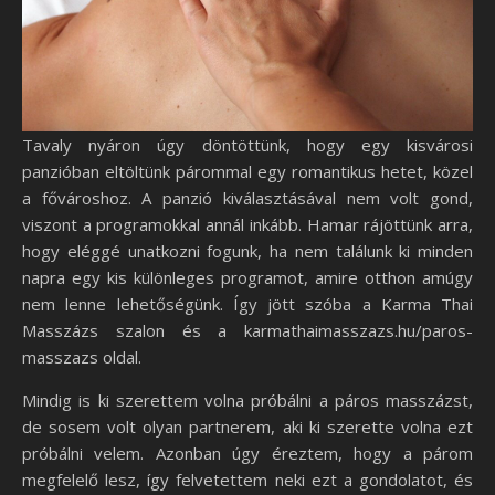
Tavaly nyáron úgy döntöttünk, hogy egy kisvárosi
panzióban eltöltünk párommal egy romantikus hetet, közel
a fővároshoz. A panzió kiválasztásával nem volt gond,
viszont a programokkal annál inkább. Hamar rájöttünk arra,
hogy eléggé unatkozni fogunk, ha nem találunk ki minden
napra egy kis különleges programot, amire otthon amúgy
nem lenne lehetőségünk. Így jött szóba a Karma Thai
Masszázs szalon és a karmathaimasszazs.hu/paros-
masszazs oldal.
Mindig is ki szerettem volna próbálni a páros masszázst,
de sosem volt olyan partnerem, aki ki szerette volna ezt
próbálni velem. Azonban úgy éreztem, hogy a párom
megfelelő lesz, így felvetettem neki ezt a gondolatot, és