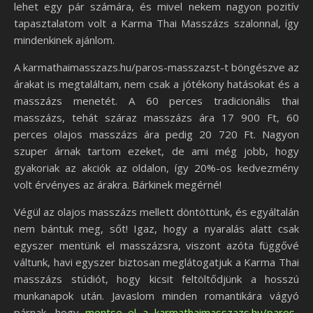
lehet egy pár számára, és mivel nekem nagyon pozitív
tapasztalatom volt a Karma Thai Masszázs szalonnal, így
mindenkinek ajánlom.
A karmathaimasszazs.hu/paros-masszazst-t böngészve az
árakat is megtaláltam, nem csak a jótékony hatásokat és a
masszázs menetét. A 60 perces tradicionális thai
masszázs, tehát száraz masszázs ára 17 900 Ft, 60
perces olajos masszázs ára pedig 20 720 Ft. Nagyon
szuper árnak tartom ezeket, de ami még jobb, hogy
gyakoriak az akciók az oldalon, így 20%-os kedvezmény
volt érvényes az árakra. Bárkinek megérné!
Végül az olajos masszázs mellett döntöttünk, és egyáltalán
nem bántuk meg, sőt! Igaz, hogy a nyaralás alatt csak
egyszer mentünk el masszázsra, viszont azóta függővé
váltunk, havi egyszer biztosan meglátogatjuk a Karma Thai
masszázs stúdiót, hogy kicsit feltöltődjünk a hosszú
munkanapok után. Javaslom minden romantikára vágyó
párnak, hogy
mentse el a karmathaimasszazs.hu/paros-