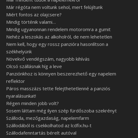
Már régóta nem voltunk sehol, mert felújítunk
Miért fontos az olajcsere?
Mindig történik valami…
Mindig ugyanonnan rendelem motoromra a gumit
Nehéz a leszokás az alkoholról, de nem lehetetlen
Nem kell, hogy egy rossz panzióra hasonlítson a
székhelyünk
Növekvő vendégszám, nagyobb kihívás
Olcsó szállásnak híg a leve
Panziónkhoz is könnyen beszerezhető egy napelem
reflektor
Páros masszázs tette felejthetetlenné a panziós
nyaralásunkat!
Régen minden jobb volt?
Sosem láttam még ilyen szép fürdőszoba szekrényt
Szálloda, mezőgazdaság, napelemfarm
Szállodából is csekkolhatod az lcdfix.hu-t
Szállodafenntartás bérelt autóval