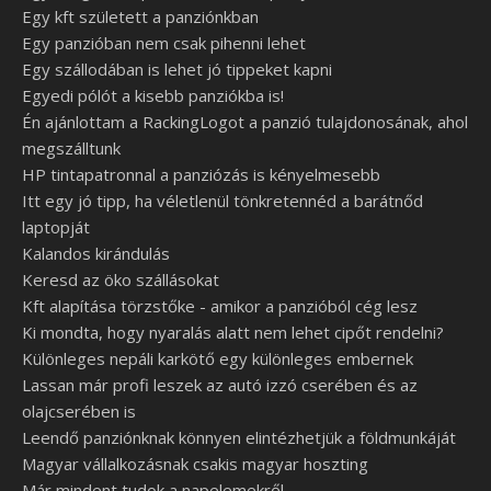
Egy kft született a panziónkban
Egy panzióban nem csak pihenni lehet
Egy szállodában is lehet jó tippeket kapni
Egyedi pólót a kisebb panziókba is!
Én ajánlottam a RackingLogot a panzió tulajdonosának, ahol
megszálltunk
HP tintapatronnal a panziózás is kényelmesebb
Itt egy jó tipp, ha véletlenül tönkretennéd a barátnőd
laptopját
Kalandos kirándulás
Keresd az öko szállásokat
Kft alapítása törzstőke - amikor a panzióból cég lesz
Ki mondta, hogy nyaralás alatt nem lehet cipőt rendelni?
Különleges nepáli karkötő egy különleges embernek
Lassan már profi leszek az autó izzó cserében és az
olajcserében is
Leendő panziónknak könnyen elintézhetjük a földmunkáját
Magyar vállalkozásnak csakis magyar hoszting
Már mindent tudok a napelemekről