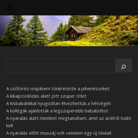
A csőtörés majdnem tönkretette a pihenésünket
A kikapcsolódás alatt jött szuper ötlet
A kisbabánkkal nyugodtan élvezhettük a hétvégét
A kollégák ajánlották a legszuperebb bababoltot
A nyaralás alatt mindent megtanultam, amit az acélról tudni
kell
A nyaralás előtt muszáj volt vennem egy új táskát