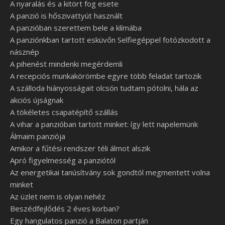
A nyaralás és a kitört fog esete
A panzió is hőszivattyút használt
A panzióban szerettem bele a klímába
A panziónkban tartott esküvőn Selfiegéppel fotózkodott a
násznép
A pihenést mindenki megérdemli
A recepciós munkakörömbe egyre több feladat tartozik
A szálloda hiányosságait olcsón tudtam pótolni, hála az
akciós újságnak
A tökéletes csapatépítő szállás
A vihar a panzióban tartott minket: így lett napelemünk
Álmaim panziója
Amikor a fűtési rendszer téli álmot alszik
Apró figyelmesség a panziótól
Az energetikai tanúsítvány sok gondtól megmentett volna
minket
Az üzlet nem is olyan nehéz
Beszédfejlődés 2 éves korban?
Egy hangulatos panzió a Balaton partján