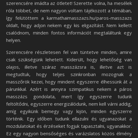
szerencsére imádta az ötletet! Szerette volna, ha mesélek
róla többet, de nem nagyon voltam tájékozott a témában,
így felütöttem a karmathaimasszazs.hu/paros-masszazs
oldalt, hogy adjon nekem egy kis eligazítást. Nem kellett
csalódnom, minden fontos információt megtaláltunk egy
helyen.
Szerencsére részletesen fel van tüntetve minden, amire
csak szükségünk lehetett. Kiderült, hogy lehetőség van
olajos, illetve száraz masszázsra is, illetve azt is
megtudtuk, hogy teljes szinkronban mozognak a
masszőrök kezei, hogy mindent egyszerre élhessünk át a
párunkkal. Azért is annyira szimpatikus nekem a páros
masszázs gondolata, mert így egyszerre tudunk
feltöltődni, egyszerre energizálódunk, nem kell várni addig,
amíg egyikünk bemegy vagy kijön, minden egyszerre
történik. Egy időben tudunk ellazulni és ugyanazokat a
mozdulatokat és érzéseket fogjuk tapasztalni, ugyanakkor.
Ez egy nagyon bensőséges és varázslatos közös élmény