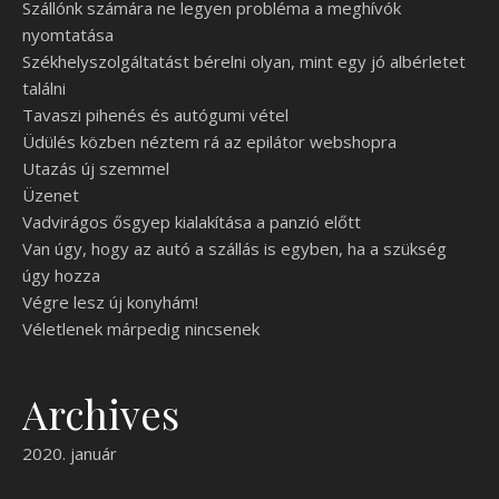
Szállónk számára ne legyen probléma a meghívók
nyomtatása
Székhelyszolgáltatást bérelni olyan, mint egy jó albérletet
találni
Tavaszi pihenés és autógumi vétel
Üdülés közben néztem rá az epilátor webshopra
Utazás új szemmel
Üzenet
Vadvirágos ősgyep kialakítása a panzió előtt
Van úgy, hogy az autó a szállás is egyben, ha a szükség
úgy hozza
Végre lesz új konyhám!
Véletlenek márpedig nincsenek
Archives
2020. január