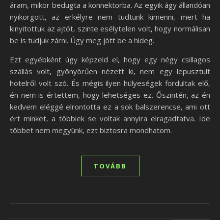
áram, mikor bedugta a konnektorba. Az egyik ágy állandóan
nyikorgott, az erkélyre nem tudtunk kimenni, mert ha
kinyitottuk az ajtót, szinte esélytelen volt, hogy normálisan
be is tudjuk zárni. Úgy meg jött be a hideg.
Ezt egyébként úgy képzeld el, hogy egy négy csillagos
szállás volt, gyönyörűen nézett ki, nem egy lepusztult
hotelről volt szó. És mégis ilyen hülyeségek fordultak elő,
én nem is értettem, hogy lehetséges ez. Őszintén, az én
kedvem eléggé elrontotta ez a sok balszerencse, ami ott
ért minket, a többiek se voltak annyira elragadtatva. Ide
többet nem megyünk, ezt biztosra mondhatom.
TOVÁBB