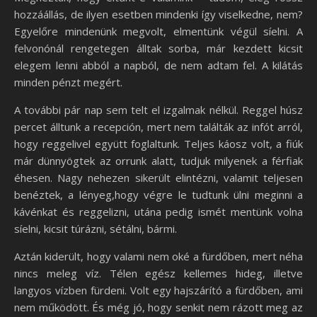
hozzáállás, de ilyen esetben mindenki így viselkedne, nem?
Egyelőre mindenünk megvolt, elmentünk végül síelni. A
felvonónál rengetegen álltak sorba, már kezdett kicsit
elegem lenni abból a napból, de nem adtam fel. A kilátás
minden pénzt megért.
A további pár nap sem telt el izgalmak nélkül. Reggel húsz
percet álltunk a recepción, mert nem találták az infót arról,
hogy reggelivel együtt foglaltunk. Teljes káosz volt, a fiúk
már dünnyögtek az orrunk alatt, tudjuk milyenek a férfiak
éhesen. Nagy nehezen sikerült elintézni, valamit teljesen
benéztek, a lényeg,hogy végre le tudtunk ülni meginni a
kávénkat és reggelizni, utána pedig ismét mentünk volna
síelni, kicsit túrázni, sétálni, bármi.
Aztán kiderült, hogy valami nem oké a fürdőben, mert néha
nincs meleg víz. Télen egész kellemes hideg, illetve
langyos vízben fürdeni. Volt egy hajszárító a fürdőben, ami
nem működött. És még jó, hogy senkit nem rázott meg az