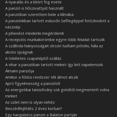
A nyaralás és a kitört fog esete
A panzió is hőszivattyút használt
A panzióban szerettem bele a klímába
A panziónkban tartott esküvőn Selfiegéppel fotózkodott a
násznép
A pihenést mindenki megérdemli
A recepciós munkakörömbe egyre több feladat tartozik
A szálloda hiányosságait olcsón tudtam pótolni, hála az
akciós újságnak
A tökéletes csapatépítő szállás
A vihar a panzióban tartott minket: így lett napelemünk
Álmaim panziója
Amikor a fűtési rendszer téli álmot alszik
Apró figyelmesség a panziótól
Az energetikai tanúsítvány sok gondtól megmentett volna
minket
Az üzlet nem is olyan nehéz
Beszédfejlődés 2 éves korban?
Egy hangulatos panzió a Balaton partján