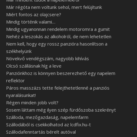
Már régóta nem voltunk sehol, mert felújítunk
Miért fontos az olajcsere?
Mindig történik valami…
Mindig ugyanonnan rendelem motoromra a gumit
Nehéz a leszokás az alkoholról, de nem lehetetlen
Nem kell, hogy egy rossz panzióra hasonlítson a
székhelyünk
Növekvő vendégszám, nagyobb kihívás
Olcsó szállásnak híg a leve
Panziónkhoz is könnyen beszerezhető egy napelem
reflektor
Páros masszázs tette felejthetetlenné a panziós
nyaralásunkat!
Régen minden jobb volt?
Sosem láttam még ilyen szép fürdőszoba szekrényt
Szálloda, mezőgazdaság, napelemfarm
Szállodából is csekkolhatod az lcdfix.hu-t
Szállodafenntartás bérelt autóval