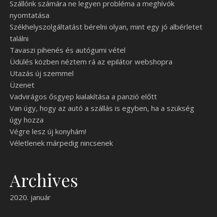
Szállónk számára ne legyen probléma a meghívók
nyomtatása
Székhelyszolgáltatást bérelni olyan, mint egy jó albérletet
találni
Tavaszi pihenés és autógumi vétel
Üdülés közben néztem rá az epilátor webshopra
Utazás új szemmel
Üzenet
Vadvirágos ősgyep kialakítása a panzió előtt
Van úgy, hogy az autó a szállás is egyben, ha a szükség
úgy hozza
Végre lesz új konyhám!
Véletlenek márpedig nincsenek
Archives
2020. január