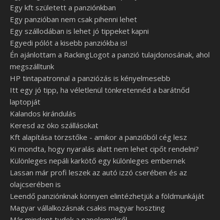
Egy kft született a panziónkban
Egy panzióban nem csak pihenni lehet
Egy szállodában is lehet jó tippeket kapni
Egyedi pólót a kisebb panziókba is!
Én ajánlottam a RackingLogot a panzió tulajdonosának, ahol
megszálltunk
HP tintapatronnal a panziózás is kényelmesebb
Itt egy jó tipp, ha véletlenül tönkretennéd a barátnőd
laptopját
Kalandos kirándulás
Keresd az öko szállásokat
Kft alapítása törzstőke - amikor a panzióból cég lesz
Ki mondta, hogy nyaralás alatt nem lehet cipőt rendelni?
Különleges nepáli karkötő egy különleges embernek
Lassan már profi leszek az autó izzó cserében és az
olajcserében is
Leendő panziónknak könnyen elintézhetjük a földmunkáját
Magyar vállalkozásnak csakis magyar hoszting
Már mindent tudok a napelemekről