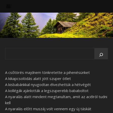
A csőtörés majdnem tönkretette a pihenésünket
A kikapcsolódás alatt jött szuper ötlet
A kisbabánkkal nyugodtan élvezhettük a hétvégét
A kollégák ajánlották a legszuperebb bababoltot
A nyaralás alatt mindent megtanultam, amit az acélról tudni
kell
A nyaralás előtt muszáj volt vennem egy új táskát