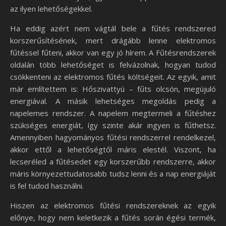
az ilyen lehetőségekkel.
Ha eddig azért nem vágtál bele a fűtés rendszered
korszerűsítésének, mert drágább lenne elektromos
fűtéssel fűteni, akkor van egy jó hírem. A Fűtésrendszerek
oldalán több lehetőséget is felvázolnak, hogyan tudod
csökkenteni az elektromos fűtés költségeit. Az egyik, amit
már említettem is: Hőszivattyú – fűts olcsón, megújuló
energiával. A másik lehetséges megoldás pedig a
napelemes rendszer. A napelem megtermeli a fűtéshez
szükséges energiát, így szinte akár ingyen is fűthetsz.
Amennyiben hagyományos fűtési rendszerrel rendelkezel,
akkor ettől a lehetőségtől máris elestél. Viszont, ha
lecseréled a fűtésedet egy korszerűbb rendszerre, akkor
máris környezettudatosabb tudsz lenni és a nap energiáját
is fel tudod használni.
Hiszen az elektromos fűtési rendszereknek az egyik
előnye, hogy nem keletkezik a fűtés során égési termék,