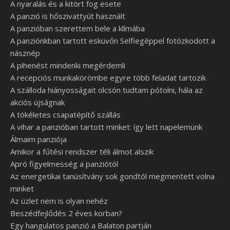
A nyaralás és a kitört fog esete
A panzió is hőszivattyút használt
A panzióban szerettem bele a klímába
A panziónkban tartott esküvőn Selfiegéppel fotózkodott a
násznép
A pihenést mindenki megérdemli
A recepciós munkakörömbe egyre több feladat tartozik
A szálloda hiányosságait olcsón tudtam pótolni, hála az
akciós újságnak
A tökéletes csapatépítő szállás
A vihar a panzióban tartott minket: így lett napelemünk
Álmaim panziója
Amikor a fűtési rendszer téli álmot alszik
Apró figyelmesség a panziótól
Az energetikai tanúsítvány sok gondtól megmentett volna
minket
Az üzlet nem is olyan nehéz
Beszédfejlődés 2 éves korban?
Egy hangulatos panzió a Balaton partján