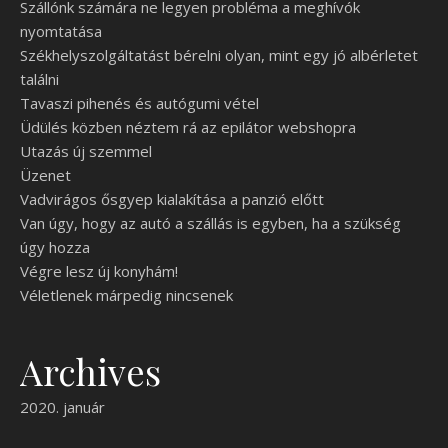
Szállónk számára ne legyen probléma a meghívók
nyomtatása
Székhelyszolgáltatást bérelni olyan, mint egy jó albérletet
találni
Tavaszi pihenés és autógumi vétel
Üdülés közben néztem rá az epilátor webshopra
Utazás új szemmel
Üzenet
Vadvirágos ősgyep kialakítása a panzió előtt
Van úgy, hogy az autó a szállás is egyben, ha a szükség
úgy hozza
Végre lesz új konyhám!
Véletlenek márpedig nincsenek
Archives
2020. január