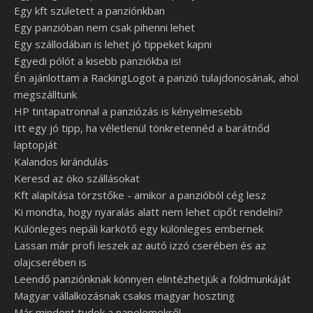
Egy kft született a panziónkban
Egy panzióban nem csak pihenni lehet
Egy szállodában is lehet jó tippeket kapni
Egyedi pólót a kisebb panziókba is!
Én ajánlottam a RackingLogot a panzió tulajdonosának, ahol
megszálltunk
HP tintapatronnal a panziózás is kényelmesebb
Itt egy jó tipp, ha véletlenül tönkretennéd a barátnőd
laptopját
Kalandos kirándulás
Keresd az öko szállásokat
Kft alapítása törzstőke - amikor a panzióból cég lesz
Ki mondta, hogy nyaralás alatt nem lehet cipőt rendelni?
Különleges nepáli karkötő egy különleges embernek
Lassan már profi leszek az autó izzó cserében és az
olajcserében is
Leendő panziónknak könnyen elintézhetjük a földmunkáját
Magyar vállalkozásnak csakis magyar hoszting
Már mindent tudok a napelemekről