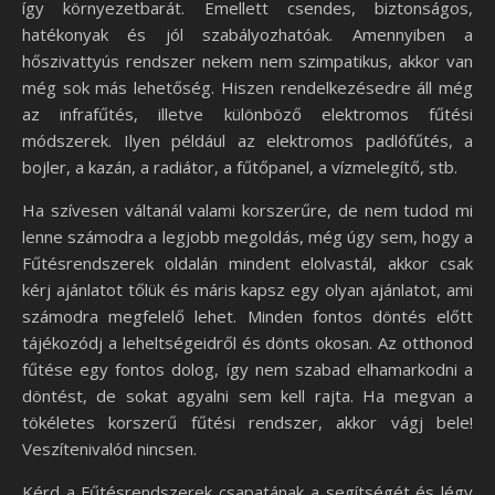
így környezetbarát. Emellett csendes, biztonságos,
hatékonyak és jól szabályozhatóak. Amennyiben a
hőszivattyús rendszer nekem nem szimpatikus, akkor van
még sok más lehetőség. Hiszen rendelkezésedre áll még
az infrafűtés, illetve különböző elektromos fűtési
módszerek. Ilyen például az elektromos padlófűtés, a
bojler, a kazán, a radiátor, a fűtőpanel, a vízmelegítő, stb.
Ha szívesen váltanál valami korszerűre, de nem tudod mi
lenne számodra a legjobb megoldás, még úgy sem, hogy a
Fűtésrendszerek oldalán mindent elolvastál, akkor csak
kérj ajánlatot tőlük és máris kapsz egy olyan ajánlatot, ami
számodra megfelelő lehet. Minden fontos döntés előtt
tájékozódj a leheltségeidről és dönts okosan. Az otthonod
fűtése egy fontos dolog, így nem szabad elhamarkodni a
döntést, de sokat agyalni sem kell rajta. Ha megvan a
tökéletes korszerű fűtési rendszer, akkor vágj bele!
Veszítenivalód nincsen.
Kérd a Fűtésrendszerek csapatának a segítségét és légy