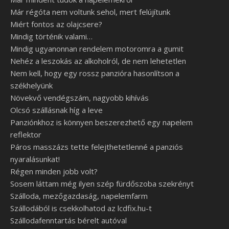
Már régóta nem voltunk sehol, mert felújítunk
Miért fontos az olajcsere?
Mindig történik valami…
Mindig ugyanonnan rendelem motoromra a gumit
Nehéz a leszokás az alkoholról, de nem lehetetlen
Nem kell, hogy egy rossz panzióra hasonlítson a
székhelyünk
Növekvő vendégszám, nagyobb kihívás
Olcsó szállásnak híg a leve
Panziónkhoz is könnyen beszerezhető egy napelem
reflektor
Páros masszázs tette felejthetetlenné a panziós
nyaralásunkat!
Régen minden jobb volt?
Sosem láttam még ilyen szép fürdőszoba szekrényt
Szálloda, mezőgazdaság, napelemfarm
Szállodából is csekkolhatod az lcdfix.hu-t
Szállodafenntartás bérelt autóval