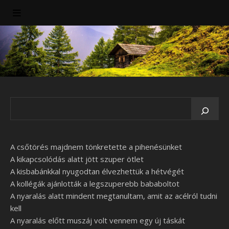
A csőtörés majdnem tönkretette a pihenésünket
A kikapcsolódás alatt jött szuper ötlet
A kisbabánkkal nyugodtan élvezhettük a hétvégét
A kollégák ajánlották a legszuperebb bababoltot
A nyaralás alatt mindent megtanultam, amit az acélról tudni
kell
A nyaralás előtt muszáj volt vennem egy új táskát