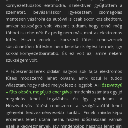
környezettudatos életmódra, szelektíven gyűjtöttem a
szemetet, bevásárláskor igyekeztem csomagolás
mentesen vásárolni és autóval is csak akkor közlekedtem,
amikor szükséges volt. Viszont tudtam, hogy ennél még
többet is tehetnék. Ez pedig nem más, mint az elektromos
fűtés. Hiszen ennek a korszerű fűtési rendszernek
köszönhetően fűtéskor nem keletkezik égési termék, így
sokkal környezetbarátabb. És ez volt az, amire nekem
szükségem volt.
A Fűtésrendszerek oldalán nagyon sok fajta elektromos
fűtési módszerről lehet olvasni, amik közül ki tudod
választani, hogy neked melyik lesz a legjobb. A
Hőszivattyú
– fűts olcsón, megújuló energiával
mindenki számára egy jó
megoldás lehet. Legalábbis én így gondolom. A
Hőszivattyús fűtési rendszerre a szolgáltatótól lehet
igényelni kedvezményesebb tarifát. Ennek mindenképp
érdemes lehet utána nézni, hiszen időszakosan vannak
ezek a kedvezmények, így mindenképp hasznos lehet élni