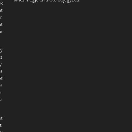
nk
nt
on
nt
ár
gy
és
y.
 a
ét
és
z.
 a
et
t,