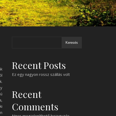
Keresés
Recent Posts
nk
Ez egy nagyon rossz szállás volt
ól
k.
gy
Recent
zú
a,
Comments
ki
en
Nincs megjeleníthető bejegyzés.