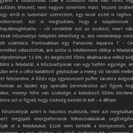
gyanis a tudatomban csak a szokásos fával való fűtés va
ázfűtés létezett, nem nagyon ismertem mást. Viszont örülte
ogy erről is tudomást szereztem, egy kicsit ezzel is tágítva
átókörömet. Azt is megtudtam, hogy a tulajdonosok
hop.klimaglobal.hu – ról rendelték ezt az eszközt, mert nál
étezik hőszivattyú telepítés lehetőség is, ami mindenképp von
olt számukra. Pontosabban egy Panasonic Aquarea T – C
erméket választottak, ami azóta is tökéletesen ellátja a feladatá
eljesítménye 12 kW, és kiegészítő fűtés alkalmazása nélkül tud
llátni a feladatát. A hőszivattyúnak van egy beltéri egysége, a
ülön erre a célra kialakított gépházban a meleg víz tárolók melle
ett felszerelve. A fűtés egy úgynevezett puffer tárolóra dolgozi
honnan az épület egy speciális berendezése azt figyeli, ho
ikor, mennyi hőre van szüksége a különböző fűtési körökne
lletve azt is figyeli, hogy szükség esetén le kell – e állítani.
 hőszivattyúk azért is hasznos eszközök, mint azt megtudta
ert megújuló energiaforrások felhasználásának segítségév
átják el a feladatukat. Ezzel nem terhelik a környezetet, a
zerintem a mai világban az egyik legfontosabb szempont.