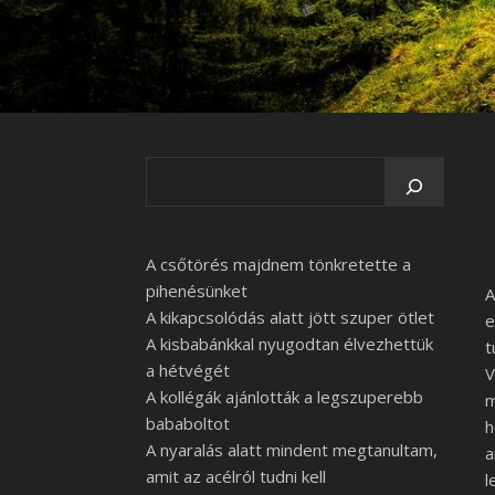
A csőtörés majdnem tönkretette a
pihenésünket
A
A kikapcsolódás alatt jött szuper ötlet
e
A kisbabánkkal nyugodtan élvezhettük
t
a hétvégét
V
A kollégák ajánlották a legszuperebb
m
bababoltot
h
A nyaralás alatt mindent megtanultam,
a
amit az acélról tudni kell
l