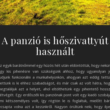
A panzió is hőszivattyút
használt
z egyik barátnőmmel egy húzós hét után eldöntöttük, hogy nekü
gy kis pihenésre van szükségünk ahhoz, hogy ugyanolyan j
udjunk funkcionálni a munkahelyünkön, ahogyan azt eddig tettü
ettünk is ki ehhez szabadságot, és már csak az volt hátra, ho
egtaláljuk azt a helyet, ahol eltölthetünk egy pihentető hoss
étvégét. Egy erdőszéli kis panziónak pont volt egy kiadó szobáj
mi kétszemélyes volt, így rögtön le is foglaltuk, mielőtt bár
ecsapta volna azt a kezünkről. Nagyon örültünk neki, hogy ily