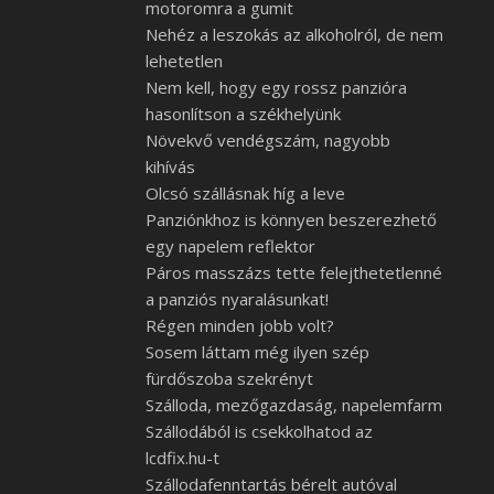
motoromra a gumit
Nehéz a leszokás az alkoholról, de nem
lehetetlen
Nem kell, hogy egy rossz panzióra
hasonlítson a székhelyünk
Növekvő vendégszám, nagyobb
kihívás
Olcsó szállásnak híg a leve
Panziónkhoz is könnyen beszerezhető
egy napelem reflektor
Páros masszázs tette felejthetetlenné
a panziós nyaralásunkat!
Régen minden jobb volt?
Sosem láttam még ilyen szép
fürdőszoba szekrényt
Szálloda, mezőgazdaság, napelemfarm
Szállodából is csekkolhatod az
lcdfix.hu-t
Szállodafenntartás bérelt autóval