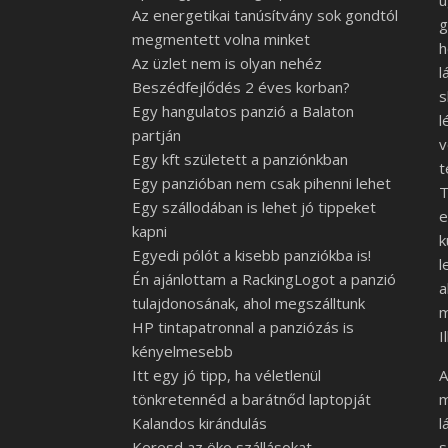
u
Az energetikai tanúsítvány sok gondtól
g
megmentett volna minket
h
Az üzlet nem is olyan nehéz
l
Beszédfejlődés 2 éves korban?
s
Egy hangulatos panzió a Balaton
l
partján
v
Egy kft született a panziónkban
t
Egy panzióban nem csak pihenni lehet
T
Egy szállodában is lehet jó tippeket
e
kapni
k
Egyedi pólót a kisebb panziókba is!
l
Én ajánlottam a RackingLogot a panzió
a
tulajdonosának, ahol megszálltunk
m
HP tintapatronnal a panziózás is
I
kényelmesebb
Itt egy jó tipp, ha véletlenül
A
tönkretennéd a barátnőd laptopját
m
Kalandos kirándulás
l
Keresd az öko szállásokat
s