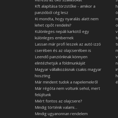
Kft alapítása törzstőke - amikor a
h
panzióból cég lesz
ö
Ki mondta, hogy nyaralás alatt nem
m
lehet cipőt rendelni?
o
Különleges nepáli karkötő egy
v
különleges embernek
t
Lassan már profi leszek az autó izzó
t
cserében és az olajcserében is
Leendő panziónknak könnyen
v
elintézhetjük a földmunkáját
n
Magyar vállalkozásnak csakis magyar
i
hoszting
h
Már mindent tudok a napelemekről
é
Már régóta nem voltunk sehol, mert
felújítunk
Miért fontos az olajcsere?
Mindig történik valami…
Mindig ugyanonnan rendelem