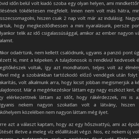
övid időn belül volt kiadó szoba egy olyan helyen, ami mindkettő
zlésének tökéletesen megfelelt. Innen nem volt más hátra, mi
sszecsomagolni, hiszen csak 2 nap volt már az indulásig. Nagy
ártuk, hogy megkezdődhessen a mini nyaralásunk, persze po
lyankor telik az idő csigalassúsággal, amikor az ember nagyon v
alamit.
ikor odaértünk, nem kellett csalódnunk, ugyanis a panzió pont ú
ézett ki, mint a képeken. A tulajdonosok is rendkívül kedvesek 
egítőkészek voltak, így azt mondhatom, teljes volt az élmén
ivel még a szobánkban tartózkodó előző vendégek után folyt
akarítás, volt alkalmunk arra, hogy kicsit jobban megismerjük a k
ulajdonost. Már a megérkezéskor láttam egy nagy eszközt kint, 
gy elérkezettnek láttam az időt, hogy rákérdezzek, mi is a
gyanis nekem nagyon szokatlan volt a látvány, hiszen
akóhelyem közelében nem nagyon láttam még ilyet.
rre azt a választ kaptam, hogy az egy hőszivattyú, ami az épül
űtését illetve a meleg víz előállítását végzi. Nos, ez nekem új vol