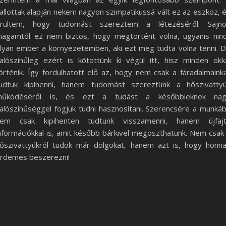
allottak alapján nekem nagyon szimpatikussá vált ez az eszköz, 
rültem, hogy tudomást szereztem a létezéséről. Sajn
agamtól ez nem biztos, hogy megtörtént volna, ugyanis nin
lyan ember a környezetemben, aki ezt meg tudta volna tenni. 
alószínűleg ezért is kötöttünk ki végül itt, hisz minden okk
örténik. Így fordulhatott elő az, hogy nem csak a fáradalmaink
udtuk kipihenni, hanem tudomást szereztünk a hőszivatty
működéséről is, és ezt a tudást a későbbieknek nag
alószínűséggel fogjuk tudni hasznosítani. Szerencsére a munká
em csak kipihenten tudtunk visszamenni, hanem újfaj
nformációkkal is, amit később bárkivel megoszthatunk. Nem csak
őszivattyúkról tudok már dolgokat, hanem azt is, hogy honn
rdemes beszerezni!