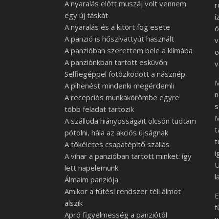
A nyaralás előtt muszáj volt vennem
r
egy új táskát
í
A nyaralás és a kitört fog esete
ö
A panzió is hőszivattyút használt
v
A panzióban szerettem bele a klímába
o
A panziónkban tartott esküvőn
v
Selfiegéppel fotózkodott a násznép
M
A pihenést mindenki megérdemli
n
A recepciós munkakörömbe egyre
s
több feladat tartozik
M
A szálloda hiányosságait olcsón tudtam
t
pótolni, hála az akciós újságnak
t
A tökéletes csapatépítő szállás
í
A vihar a panzióban tartott minket: így
U
lett napelemünk
l
Álmaim panziója
Amikor a fűtési rendszer téli álmot
E
alszik
f
Apró figyelmesség a panziótól