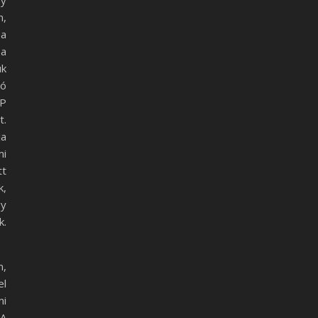
gy
m,
 a
 a
uk
zó
AP
t.
ja
mi
tt
k,
gy
k.
m,
el
mi
 A