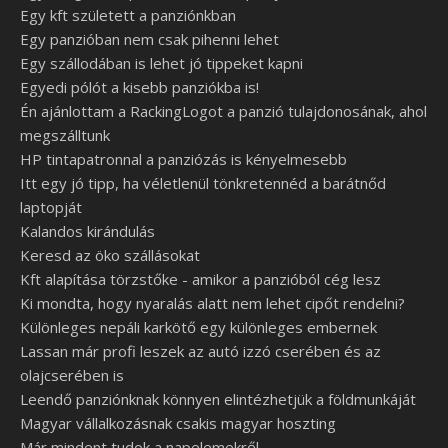
Egy kft született a panziónkban
Egy panzióban nem csak pihenni lehet
Egy szállodában is lehet jó tippeket kapni
Egyedi pólót a kisebb panziókba is!
Én ajánlottam a RackingLogot a panzió tulajdonosának, ahol
megszálltunk
HP tintapatronnal a panziózás is kényelmesebb
Itt egy jó tipp, ha véletlenül tönkretennéd a barátnőd
laptopját
Kalandos kirándulás
Keresd az öko szállásokat
Kft alapítása törzstőke - amikor a panzióból cég lesz
Ki mondta, hogy nyaralás alatt nem lehet cipőt rendelni?
Különleges nepáli karkötő egy különleges embernek
Lassan már profi leszek az autó izzó cserében és az
olajcserében is
Leendő panziónknak könnyen elintézhetjük a földmunkáját
Magyar vállalkozásnak csakis magyar hoszting
Már mindent tudok a napelemekről