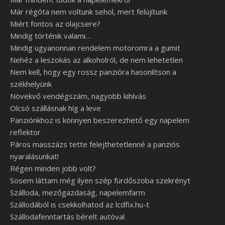
Már régóta nem voltunk sehol, mert felújítunk
Miért fontos az olajcsere?
Mindig történik valami…
Mindig ugyanonnan rendelem motoromra a gumit
Nehéz a leszokás az alkoholról, de nem lehetetlen
Nem kell, hogy egy rossz panzióra hasonlítson a
székhelyünk
Növekvő vendégszám, nagyobb kihívás
Olcsó szállásnak híg a leve
Panziónkhoz is könnyen beszerezhető egy napelem
reflektor
Páros masszázs tette felejthetetlenné a panziós
nyaralásunkat!
Régen minden jobb volt?
Sosem láttam még ilyen szép fürdőszoba szekrényt
Szálloda, mezőgazdaság, napelemfarm
Szállodából is csekkolhatod az lcdfix.hu-t
Szállodafenntartás bérelt autóval