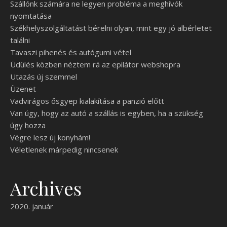
Szállónk számára ne legyen probléma a meghívók
nyomtatása
Székhelyszolgáltatást bérelni olyan, mint egy jó albérletet
találni
Tavaszi pihenés és autógumi vétel
Üdülés közben néztem rá az epilátor webshopra
Utazás új szemmel
Üzenet
Vadvirágos ősgyep kialakítása a panzió előtt
Van úgy, hogy az autó a szállás is egyben, ha a szükség
úgy hozza
Végre lesz új konyhám!
Véletlenek márpedig nincsenek
Archives
2020. január