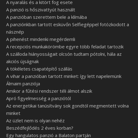
A nyaralás és a kitört fog esete
A panzió is hőszivattyút használt
A panzióban szerettem bele a klímába
A panziónkban tartott esküvőn Selfiegéppel fotózkodott a
násznép
A pihenést mindenki megérdemli
A recepciós munkakörömbe egyre több feladat tartozik
A szálloda hiányosságait olcsón tudtam pótolni, hála az
akciós újságnak
A tökéletes csapatépítő szállás
A vihar a panzióban tartott minket: így lett napelemünk
Álmaim panziója
Amikor a fűtési rendszer téli álmot alszik
Apró figyelmesség a panziótól
Az energetikai tanúsítvány sok gondtól megmentett volna
minket
Az üzlet nem is olyan nehéz
Beszédfejlődés 2 éves korban?
Egy hangulatos panzió a Balaton partján