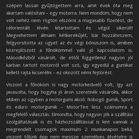
szépen lassan gyűjtögettem arra, amit évek óta meg
akartam valósítani – egy motorra. Nem mondom, hogy nem
volt nehéz nem rögtön elszórni a magasabb fizetést, de
célorientált lévén kitartottam és végül sikerült!
Megvehettem álmaim kétkerekűjét, bár hozzáteszem,
felgyorsította az ügyet az év végi bónuszom is, amiben
közrejátszott a főnökömmel való jó kapcsolatom is.
Másodkézből vásárolt, de ettől függetlenül nagyon jól
karban tartott motorról volt szó, így egyedül a gumikat
kellett rajta kicserélni – ez okozott némi fejtörést.
Viszont a főnököm is nagy motorkedvelő volt, így azt
javasolta, hogy hogyha jó áron szeretnék vásárolni, akkor
ebben az ügyben a motorgumi akció: Robogó gumik, Sport
és eduro motorgumik – MotorTire lesz számomra a
megfelelő választás. Elmondta, hogy nagyon jók a szállítási
szolgáltatásaik is és házhozszállítással is kint vannak a
megrendelt csomagok maximum 2 munkanapon belül,
viszont tőlünk épp nem messze személyes átvételre is