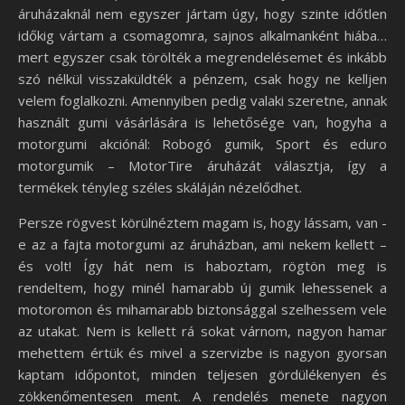
áruházaknál nem egyszer jártam úgy, hogy szinte időtlen
időkig vártam a csomagomra, sajnos alkalmanként hiába…
mert egyszer csak törölték a megrendelésemet és inkább
szó nélkül visszaküldték a pénzem, csak hogy ne kelljen
velem foglalkozni. Amennyiben pedig valaki szeretne, annak
használt gumi vásárlására is lehetősége van, hogyha a
motorgumi akciónál: Robogó gumik, Sport és eduro
motorgumik – MotorTire áruházát választja, így a
termékek tényleg széles skáláján nézelődhet.
Persze rögvest körülnéztem magam is, hogy lássam, van -
e az a fajta motorgumi az áruházban, ami nekem kellett –
és volt! Így hát nem is haboztam, rögtön meg is
rendeltem, hogy minél hamarabb új gumik lehessenek a
motoromon és mihamarabb biztonsággal szelhessem vele
az utakat. Nem is kellett rá sokat várnom, nagyon hamar
mehettem értük és mivel a szervizbe is nagyon gyorsan
kaptam időpontot, minden teljesen gördülékenyen és
zökkenőmentesen ment. A rendelés menete nagyon