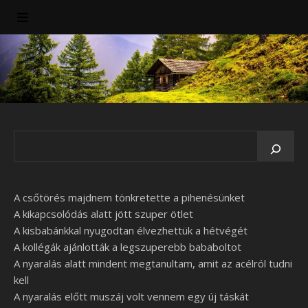
A csőtörés majdnem tönkretette a pihenésünket
A kikapcsolódás alatt jött szuper ötlet
A kisbabánkkal nyugodtan élvezhettük a hétvégét
A kollégák ajánlották a legszuperebb bababoltot
A nyaralás alatt mindent megtanultam, amit az acélról tudni
kell
A nyaralás előtt muszáj volt vennem egy új táskát