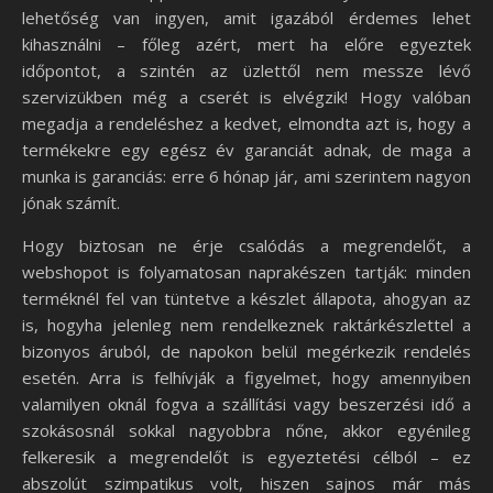
lehetőség van ingyen, amit igazából érdemes lehet
kihasználni – főleg azért, mert ha előre egyeztek
időpontot, a szintén az üzlettől nem messze lévő
szervizükben még a cserét is elvégzik! Hogy valóban
megadja a rendeléshez a kedvet, elmondta azt is, hogy a
termékekre egy egész év garanciát adnak, de maga a
munka is garanciás: erre 6 hónap jár, ami szerintem nagyon
jónak számít.
Hogy biztosan ne érje csalódás a megrendelőt, a
webshopot is folyamatosan naprakészen tartják: minden
terméknél fel van tüntetve a készlet állapota, ahogyan az
is, hogyha jelenleg nem rendelkeznek raktárkészlettel a
bizonyos áruból, de napokon belül megérkezik rendelés
esetén. Arra is felhívják a figyelmet, hogy amennyiben
valamilyen oknál fogva a szállítási vagy beszerzési idő a
szokásosnál sokkal nagyobbra nőne, akkor egyénileg
felkeresik a megrendelőt is egyeztetési célból – ez
abszolút szimpatikus volt, hiszen sajnos már más